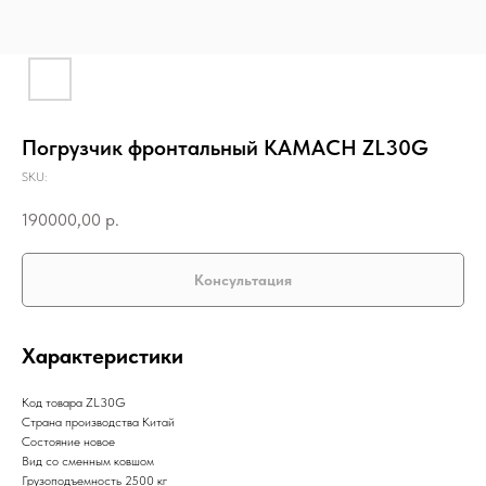
Погрузчик фронтальный KAMACH ZL30G
SKU:
190000,00
р.
Консультация
Характеристики
Код товара ZL30G
Страна производства Китай
Состояние новое
Вид со сменным ковшом
Грузоподъемность 2500 кг