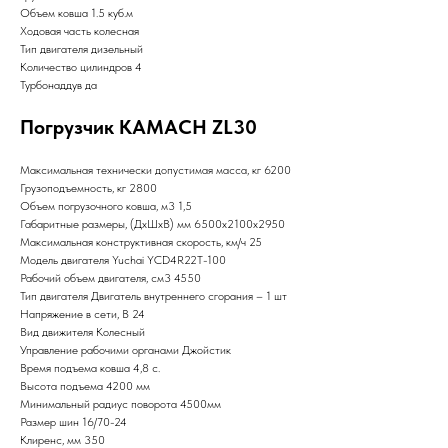
Объем ковша 1.5 куб.м
Ходовая часть колесная
Тип двигателя дизельный
Количество цилиндров 4
Турбонаддув да
Погрузчик KAMACH ZL30
Максимальная технически допустимая масса, кг 6200
Грузоподъемность, кг 2800
Объем погрузочного ковша, м3 1,5
Габаритные размеры, (ДхШхВ) мм 6500х2100х2950
Максимальная конструктивная скорость, км/ч 25
Модель двигателя Yuchai YCD4R22T-100
Рабочий объем двигателя, см3 4550
Тип двигателя Двигатель внутреннего сгорания – 1 шт
Напряжение в сети, В 24
Вид движителя Колесный
Управление рабочими органами Джойстик
Время подъема ковша 4,8 с.
Высота подъема 4200 мм
Минимальный радиус поворота 4500мм
Размер шин 16/70-24
Клиренс, мм 350